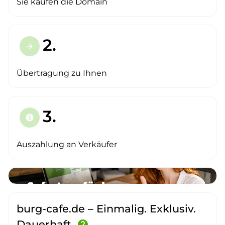
Sie kaufen die Domain
2.
arrow_forward
Übertragung zu Ihnen
3.
paid
Auszahlung an Verkäufer
burg-cafe.de – Einmalig. Exklusiv.
Dauerhaft.
help