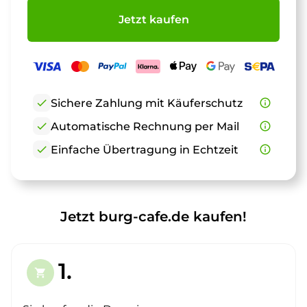
Jetzt kaufen
check
Sichere Zahlung mit Käuferschutz
info_outline
check
Automatische Rechnung per Mail
info_outline
check
Einfache Übertragung in Echtzeit
info_outline
Jetzt burg-cafe.de kaufen!
1.
shopping_cart