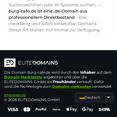
Suchmaschinen oder KI-Systeme suchen. —
burg-cafe.de ist eine .de-Domain aus
professionellem Direktbestand
– klar,
merkfähig und sofort einsetzbar. Domains
dieser Art stehen nur einmal zur Verfügung.
Die Domain
burg-cafe.de
wird durch den
Inhaber
auf dem
Domain-Marktplatz
angeboten und über die
ELITEDOMAINS GmbH als
Treuhänder
verkauft. Dafür
wird die Technologie zum
Domains verkaufen
verwendet.
Impressum
Deutsch
© 2026 ELITEDOMAINS GmbH