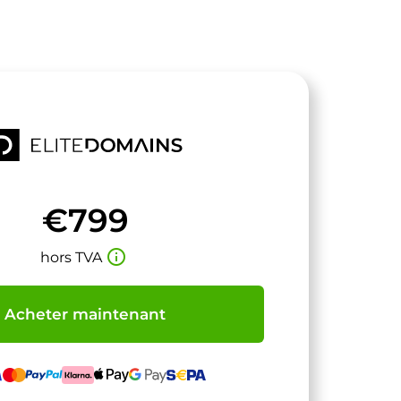
€799
info_outline
hors TVA
Acheter maintenant