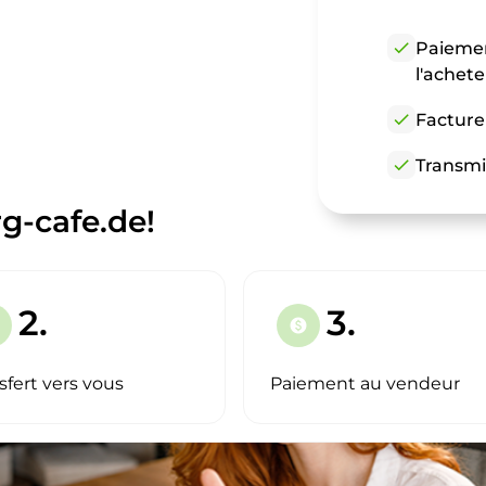
check
Paiemen
l'achet
check
Facture
check
Transmi
g-cafe.de!
2.
3.
paid
sfert vers vous
Paiement au vendeur