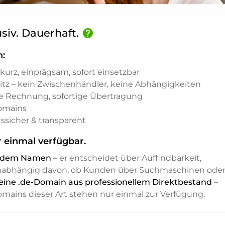
usiv. Dauerhaft.
help
n:
kurz, einprägsam, sofort einsetzbar
sitz – kein Zwischenhändler, keine Abhängigkeiten
e Rechnung, sofortige Übertragung
Domains
ssicher & transparent
 einmal verfügbar.
it dem Namen
– er entscheidet über Auffindbarkeit,
unabhängig davon, ob Kunden über Suchmaschinen ode
 eine .de-Domain aus professionellem Direktbestand
–
Domains dieser Art stehen nur einmal zur Verfügung.