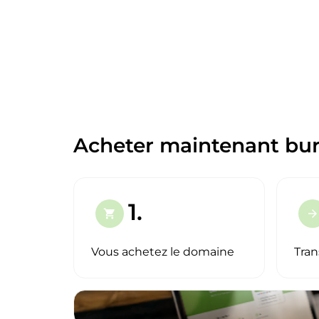
Acheter maintenant bur
1.
shopping_cart
arrow_forward
Vous achetez le domaine
Tran