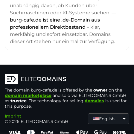
unabhängig davon, ob Kunden über
Suchmaschinen oder KI-Systeme suchen. —
burg-cafe.de ist eine .de-Domain aus
professionellem Direktbestand
– klar,
merkfähig und sofort einsetzbar. Domains
dieser Art stehen nur einmal zur Verfügung.
The domain
burg-cafe.de
is offered by the
owner
on the
domain marketplace
and sold via ELITEDOMAINS GmbH
as
trustee
. The technology for selling
domains
is used for
this purpose.
Imprint
English
© 2026 ELITEDOMAINS GmbH