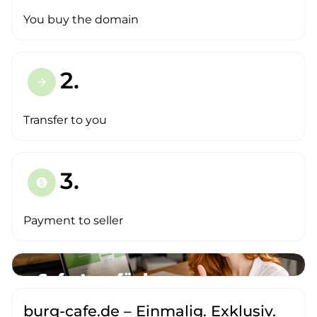
You buy the domain
2.
arrow_forward
Transfer to you
3.
paid
Payment to seller
burg-cafe.de – Einmalig. Exklusiv.