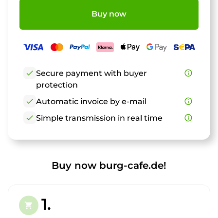
Buy now
check
Secure payment with buyer
info_outline
protection
check
Automatic invoice by e-mail
info_outline
check
Simple transmission in real time
info_outline
Buy now burg-cafe.de!
1.
shopping_cart